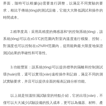
界面，隨時可以根據(jù)需要進行調整，以滿足不同實驗的要
求，相比于傳統(tǒng)的測試設備，它能大大降低調試和操作的
時間成本。
2.精準度高：采用高精度的傳感器和*的控制系統(tǒng)，該
系統(tǒng)可以在±0.5℃的范圍內對室內溫度進行模擬、控制，
對濕度也可以控制在±2%RH范圍內，從而能夠最大限度地保證
測試結果的準確性和可靠性。
3.功能豐富：該系統(tǒng)可以提供標準的隔離和控制測試
環(huán)境，還可以實現(xiàn)遠程操作和記錄，滿足不同的測
試實驗要求，并且可以提供全面的報表記錄分析功能。
以上就是恒溫恒濕試驗室的特點介紹，它的出現(xiàn)，不
僅可以大大減少試驗設備的投入成本，更可以為儀器、材料、產